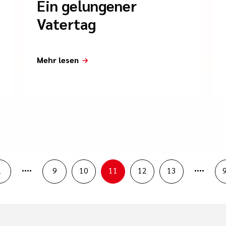
Ein gelungener
Vatertag
Mehr lesen
....
....
1
9
10
11
12
13