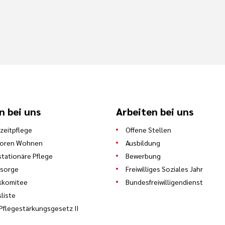
n bei uns
Arbeiten bei uns
zeitpflege
Offene Stellen
ioren Wohnen
Ausbildung
stationäre Pflege
Bewerbung
lsorge
Freiwilliges Soziales Jahr
kkomitee
Bundesfreiwilligendienst
sliste
Pflegestärkungsgesetz II