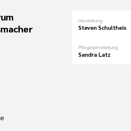
rum
Hausleitung
smacher
Steven Schultheis
Pflegedienstleitung
Sandra Latz
de