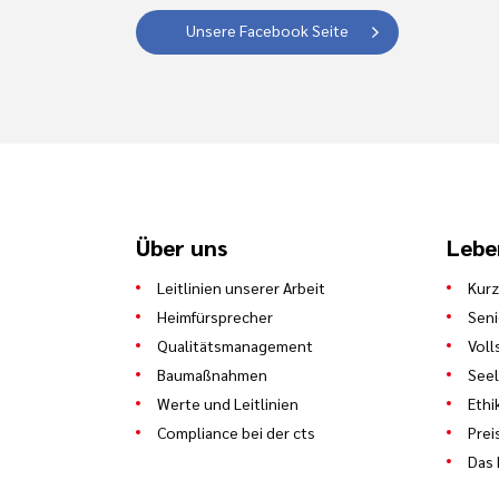
Unsere Facebook Seite
Über uns
Lebe
Leitlinien unserer Arbeit
Kurz
Heimfürsprecher
Sen
Qualitätsmanagement
Voll
Baumaßnahmen
See
Werte und Leitlinien
Ethi
Compliance bei der cts
Prei
Das 