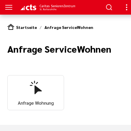
Startseite
Anfrage ServiceWohnen
S
Anfrage ServiceWohnen
ge
n
erer Arbeit
nen
her
e Pflege
nagement
en
oziales Jahr
Anfrage Wohnung
tlinien
ligendienst