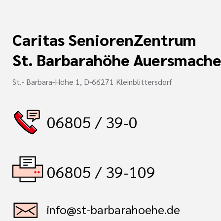
i der cts
rkungsgesetz II
Caritas SeniorenZentrum
St. Barbarahöhe Auersmache
St.- Barbara-Höhe 1, D-66271 Kleinblittersdorf
06805 / 39-0
06805 / 39-109
info@st-barbarahoehe.de