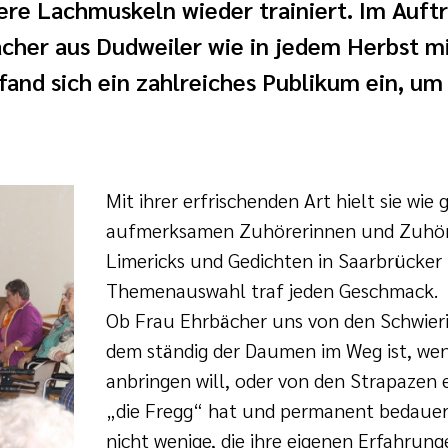
e Lachmuskeln wieder trainiert. Im Auft
ächer aus Dudweiler wie in jedem Herbst m
and sich ein zahlreiches Publikum ein, um
Mit ihrer erfrischenden Art hielt sie wie 
aufmerksamen Zuhörerinnen und Zuhöre
Limericks und Gedichten in Saarbrücker M
Themenauswahl traf jeden Geschmack.
Ob Frau Ehrbächer uns von den Schwieri
dem ständig der Daumen im Weg ist, wen
anbringen will, oder von den Strapazen
„die Fregg“ hat und permanent bedauert 
nicht wenige, die ihre eigenen Erfahrun